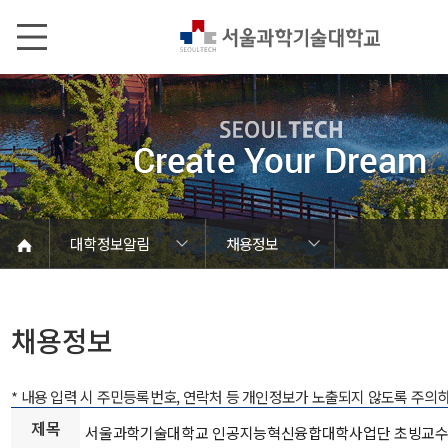
본문내용 바로가기
메인메뉴 바로가기
서브메뉴 바로가기
대학정보알림
채용정보
코로나바이러스19 대응안내
SEOULTECH광장
등록금심의위원회
정보서비스안내
온라인민원센터
공모/외부행사
대학정보알림
갑질신고센터
대학공지사항
유실물 센터
대학원공지
재정위원회
정보공개
청렴행정
학사공지
장학공지
취업공지
대학입찰
채용정보
채용정보
* 내용 입력 시 주민등록번호, 연락처 등 개인정보가 노출되지 않도록 주의
제목
서울과학기술대학교 인공지능혁신융합대학사업단 초빙교수