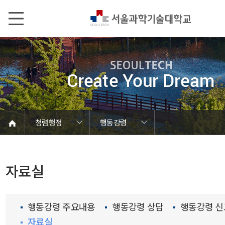
본문내용 바로가기
메인메뉴 바로가기
서브메뉴 바로가기
청렴행정
행동강령
SEOULTECH광장
정보서비스안내
온라인민원센터
청렴·감사자료
대학정보알림
갑질신고센터
유실물 센터
청탁금지법
정보공개
청렴행정
부패방지
행동강령
공익신고
자료실
행동강령 주요내용
행동강령 상담
행동강령 신
자료실