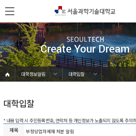
본문내용 바로가기
메인메뉴 바로가기
서브메뉴 바로가기
대학정보알림
대학입찰
코로나바이러스19 대응안내
SEOULTECH광장
등록금심의위원회
정보서비스안내
온라인민원센터
공모/외부행사
대학정보알림
갑질신고센터
대학공지사항
유실물 센터
대학원공지
재정위원회
정보공개
청렴행정
학사공지
장학공지
취업공지
대학입찰
채용정보
대학입찰
* 내용 입력 시 주민등록번호, 연락처 등 개인정보가 노출되지 않도록 주의
제목
부정당업자제재 처분 알림