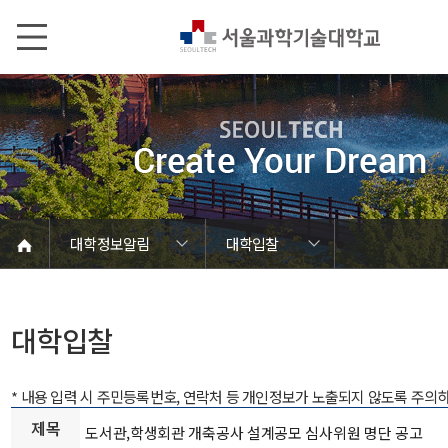
본문내용 바로가기
메인메뉴 바로가기
서브메뉴 바로가기
대학정보알림
대학입찰
코로나바이러스19 대응안내
SEOULTECH광장
등록금심의위원회
정보서비스안내
온라인민원센터
공모/외부행사
대학정보알림
갑질신고센터
대학공지사항
유실물 센터
대학원공지
재정위원회
정보공개
청렴행정
학사공지
장학공지
취업공지
대학입찰
채용정보
대학입찰
* 내용 입력 시 주민등록번호, 연락처 등 개인정보가 노출되지 않도록 주의
제목
도서관,학생회관 개축공사 설계공모 심사위원 명단 공고