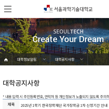
본문내용 바로가기
메인메뉴 바로가기
서브메뉴 바로가기
대학정보알림
대학공지사항
코로나바이러스19 대응안내
SEOULTECH광장
등록금심의위원회
정보서비스안내
온라인민원센터
공모/외부행사
대학정보알림
갑질신고센터
대학공지사항
유실물 센터
대학원공지
재정위원회
정보공개
청렴행정
학사공지
장학공지
취업공지
대학입찰
채용정보
대학공지사항
* 내용 입력 시 주민등록번호, 연락처 등 개인정보가 노출되지 않도록 주의
제목
2025년 1학기 한국장학재단 국가장학금 1차 신청기간 안내