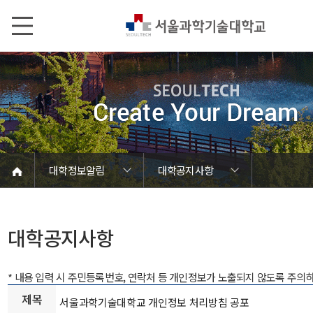
본문내용 바로가기
메인메뉴 바로가기
서브메뉴 바로가기
대학정보알림
대학공지사항
코로나바이러스19 대응안내
SEOULTECH광장
등록금심의위원회
정보서비스안내
온라인민원센터
공모/외부행사
대학정보알림
갑질신고센터
대학공지사항
유실물 센터
대학원공지
재정위원회
정보공개
청렴행정
학사공지
장학공지
취업공지
대학입찰
채용정보
대학공지사항
* 내용 입력 시 주민등록번호, 연락처 등 개인정보가 노출되지 않도록 주의
제목
서울과학기술대학교 개인정보 처리방침 공포