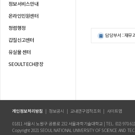
정보서비스안내
온라인민원센터
청렴행정
담당부서 : 재무
갑질신고센터
유실물 센터
SEOULTECH광장
개인정보처리방침
|
정보공시
|
교내연구업적조회
|
사이트맵
01811 서울시 노원구 공릉로 232 서울과학기술대학교 | TEL. (02) 970.61
Copyright 2021 SEOUL NATIONAL UNIVERSITY OF SCIENCE AND TECH