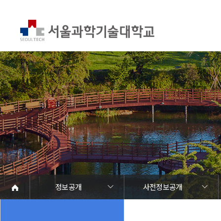
정보공개
사전정보공개
대학정보알림
정보공개
정보서비스안내
온라인민원센터
청렴행정
갑질신고센터
유실물 센터
SEOULTECH광장
정보공개제도안내
사전정보공개
정보목록
정보공개청구
공공데이터제공