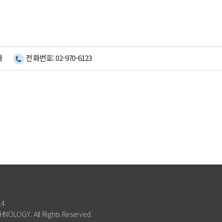
과
전화번호: 02-970-6123
14
NOLOGY. All Rights Reserved.