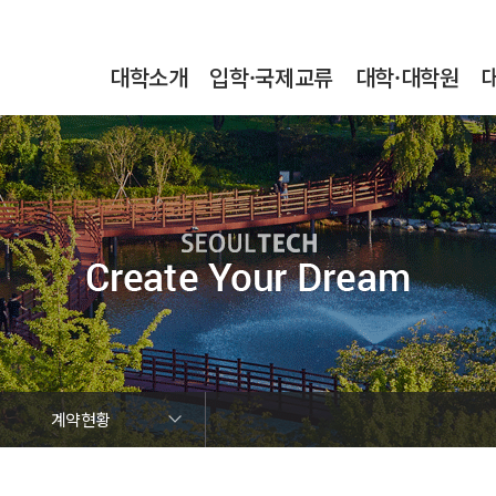
본문내용 바로가기
메인메뉴 바로가기
서브메뉴 바로가기
대학소개
입학·국제교류
대학·대학원
계약현황
행정정보공표목록
업무추진비