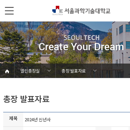
본문내용 바로가기
메인메뉴 바로가기
서브메뉴 바로가기
열린총장실
총장 발표자료
서울과기대 소개
총장 발표자료
학칙 및 규정
학력 및 약력
캠퍼스 안내
열린총장실
업무추진비
대학현황
대학조직
대학상징
총장동정
역대총장
홍보관
인사말
총장 발표자료
제목
2024년 신년사