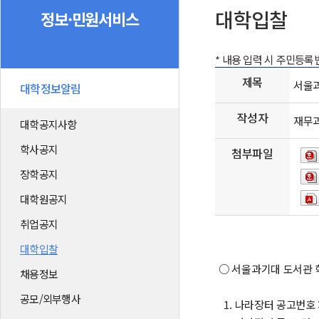
대학입찰
정보·민원서비스
* 내용 입력 시 주민등
제목
서울과
대학정보알림
작성자
재무
대학공지사항
학사공지
첨부파일
장학공지
대학원공지
취업공지
대학입찰
○ 서울과기대 도서관 
채용정보
공모/외부행사
1. 나라장터 공고번호 : 2