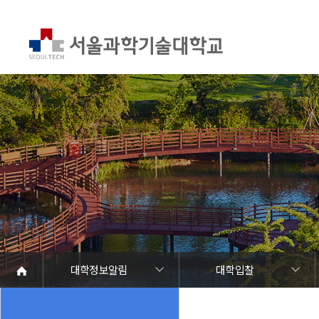
대학정보알림
대학입찰
대학정보알림
정보공개
정보서비스안내
온라인민원센터
청렴행정
갑질신고센터
유실물 센터
SEOULTECH광장
대학공지사항
학사공지
장학공지
대학원공지
취업공지
대학입찰
채용정보
공모/외부행사
등록금심의위원회
코로나바이러스19 대응안내
재정위원회