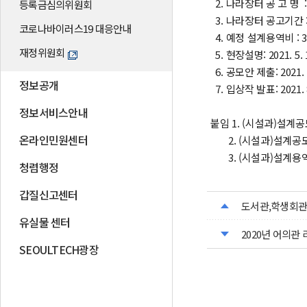
2. 나라장터 공 고 명
등록금심의위원회
3. 나라장터 공고기간 : 202
코로나바이러스19 대응안내
4. 예정 설계용역비 : 3
재정위원회
5. 현장설명: 2021. 5.
6. 공모안 제출: 2021
정보공개
7. 입상작 발표: 2021
정보서비스안내
붙임 1. (시설과)설계공
온라인민원센터
2. (시설과)설계공모
3. (시설과)설계용역 
청렴행정
갑질신고센터
도서관,학생회관
유실물 센터
2020년 어의관
SEOULTECH광장