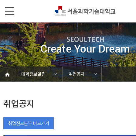
본문내용 바로가기
메인메뉴 바로가기
서브메뉴 바로가기
대학정보알림
취업공지
코로나바이러스19 대응안내
SEOULTECH광장
등록금심의위원회
정보서비스안내
온라인민원센터
공모/외부행사
대학정보알림
갑질신고센터
대학공지사항
유실물 센터
대학원공지
재정위원회
정보공개
청렴행정
학사공지
장학공지
취업공지
대학입찰
채용정보
취업공지
취업진로본부 바로가기