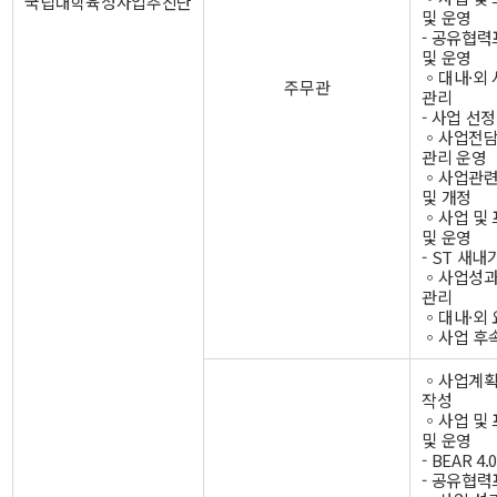
국립대학육성사업추진단
및 운영
- 공유협
및 운영
◦대내·외 
주무관
관리
- 사업 선
◦사업전담
관리 운영
◦사업관련
및 개정
◦사업 및
및 운영
- ST 새
◦사업성과
관리
◦대내·외
◦사업 후
◦사업계획
작성
◦사업 및
및 운영
- BEAR 
- 공유협