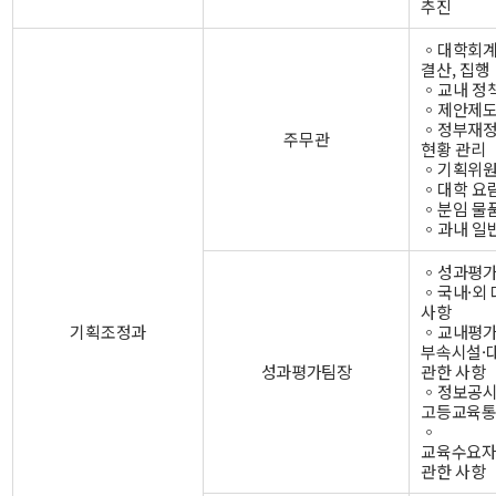
추진
◦대학회계
결산, 집행
◦교내 정
◦제안제도
◦정부재정
주무관
현황 관리
◦기획위원
◦대학 요
◦분임 물
◦과내 일
◦성과평가
◦국내·외
사항
기획조정과
◦교내평가
부속시설·
성과평가팀장
관한 사항
◦정보공시
고등교육통
◦
교육수요
관한 사항