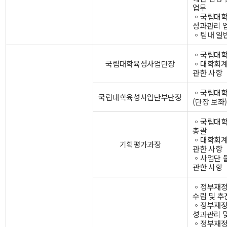
업무
◦국립대
성과관리 
◦팀내 일
◦국립대학
국립대학육성사업단장
◦대학회계
관한 사항
◦국립대학
국립대학육성사업단부단장
(단장 보좌
◦국립대학
총괄
◦대학회계
기획평가과장
관한 사항
◦사업단 
관한 사항
◦정부재정
수립 및 추
◦정부재
성과관리 
◦정부재정