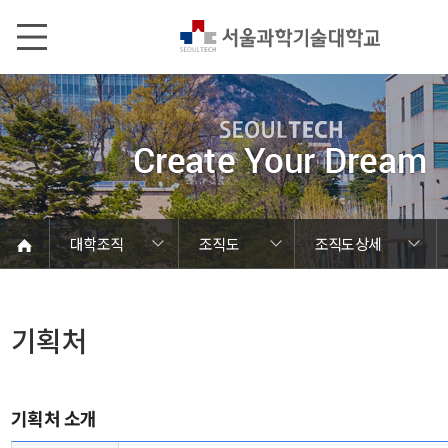
본문내용 바로가기
메인메뉴 바로가기
서브메뉴 바로가기
대학조직
조직도
조직도상세
(재)서울과학기술대학교발전기금
산학연협력선도대학육성사업단
인공지능혁신융합대학사업단
재난안전관리본부
서울과기대 소개
공동실험실습관
학생군사교육단
대학원혁신본부
전화번호검색
취업진로본부
창의융합대학
학생상담센터
학칙 및 규정
RISE사업단
캠퍼스 안내
열린총장실
국제교류처
정보전산원
신문방송사
평생교육원
대외협력처
교육혁신원
창업지원단
산학협력단
제1행정실
제2행정실
제3행정실
제4행정실
대학현황
대학조직
대학상징
인권센터
홍보관
조직도
교무처
학생처
기획처
사무국
입학처
도서관
생활관
기록관
홍보실
연구처
기획처
기획처 소개