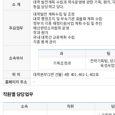
대학 발전계획 수립과 학사운영에 관한 기획, 평가, 
소 개
등을 담당하고 있다.
대학발전 계획수립 및 조정
대학 행정조직 및 부속기관 효율화 계획 수립
정부의 각종 재정지원사업 계획 수립 및 추진
주요업무
예산편성소위원회 운영
학과 평가
국내 대학간 교류계획 수립
각종 통계 관리
과
팀
소속부서
전략기획팀, 성
기획조정과
육성사업
위 치
대학본부(1번 건물) 4층 401, 401-1, 402호
홈페이지 주소
-
직원별 담당업무
소속
직위
담
◦기획처 