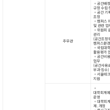
◦공간배정
규정 수립·
◦공간 기획
조정
◦캠퍼스 
및 관련 업
◦위원회 
관리
(공간조정
주무관
캠퍼스환경
◦국립대학
활용평가 
◦공간비용
업무
(공간사용
부과·징수)
◦서울테크
지원
◦
대학회계
운영
◦대학회
제․개정