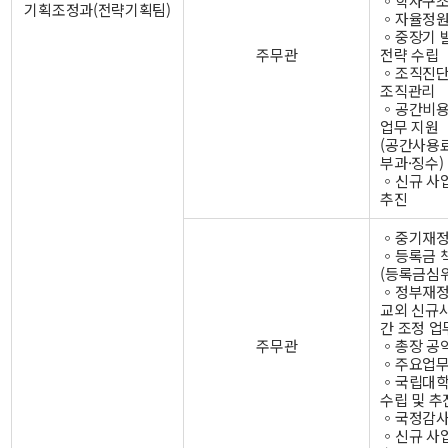
◦학사구조
기획조정과(전략기획팀)
◦자율정원
◦중장기 
주무관
전략 수립
◦조직진단
조직관리
◦공간비용
업무 지원
(공간사용
부과·징수)
◦신규 사
추진
◦중기재정
◦등록금 
(등록금심위
◦정부재정
교외 신규
간 조정 업
주무관
◦총장 공
◦주요업무
◦국립대학
수립 및 추
◦국정감사
◦신규 사