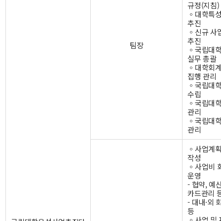
규정(지침)
◦대학특성
추진
◦신규 사
추진
팀장
◦국립대학
실무 총괄
◦대학회계
집행 관리
◦국립대학
수립
◦국립대학
관리
◦국립대학
관리
◦사업계획
작성
◦사업비 회
운영
- 협약, 예산
카드관리 
- 대내·외
등
◦사업 및