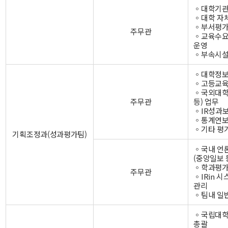
◦대학기관
◦대학 자
◦부서평가
주무관
◦교육수
운영
◦부속시설
◦대학정보
◦고등교육
◦국외대학평
주무관
등) 업무
◦IR성과
◦통계연보
◦기타 평
기획조정과(성과평가팀)
◦국내 언
(중앙일보 
◦학과평가
주무관
◦IRin 
관리
◦팀내 일
◦국립대학
총괄