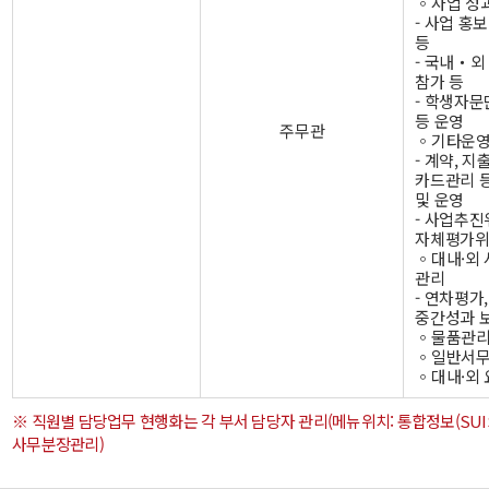
◦사업 성
- 사업 홍
등
- 국내・외
참가 등
- 학생자문
등 운영
주무관
◦기타운영
- 계약, 지출
카드관리 
및 운영
- 사업추진
자체평가위
◦대내·외 
관리
- 연차평가
중간성과 
◦물품관리
◦일반서
◦대내·외
※ 직원별 담당업무 현행화는 각 부서 담당자 관리(메뉴위치: 통합정보(SUIS
사무분장관리)