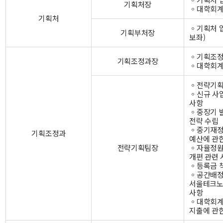
기획처장
◦대학회계
기획처
◦기획처 
기획부처장
보좌)
◦기획조정
기획조정과장
◦대학회계
◦전략기획
◦신규 사
사항
◦중장기 
전략 수립
◦중기재정
기획조정과
예산에 관
전략기획팀장
◦자율정원
개편 관련 
◦등록금 
◦공간배정
서울테크노
사항
◦대학회계
지출에 관