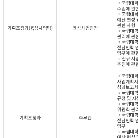
◦국립대학
수립에 관
◦국립대학
예산 편성 
관한 사항
기획조정과(육성사업팀)
육성사업팀장
◦국립대학
관리에 관
◦국립대
전담인력 인
업무에 관
◦신규 사
추진에 관
◦국립대
사업계획서
성과보고서
◦국립대학
규정 및 지
◦국립대학
위원회 관리
◦국립대
기획조정과
주무관
전담인력 인
업무
◦국립대학
예산 편성 