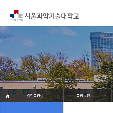
열린총장실
총장동정
서울과기대 소개
열린총장실
대학현황
대학조직
대학상징
홍보관
캠퍼스 안내
학칙 및 규정
인사말
학력 및 약력
총장동정
역대총장
총장 발표자료
업무추진비