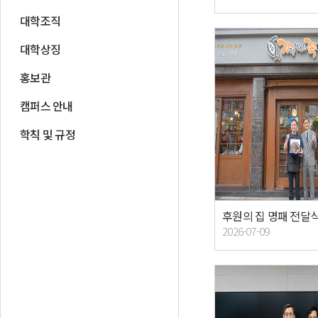
대학조직
대학상징
홍보관
캠퍼스 안내
학칙 및 규정
2026-07-09