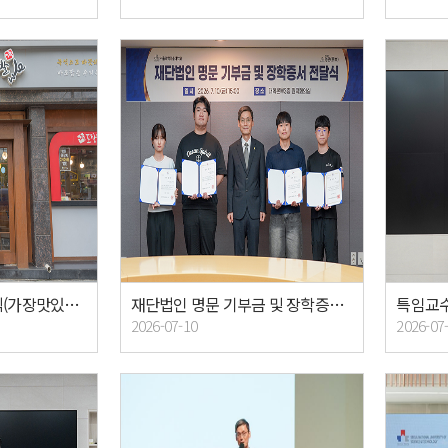
후원의 집 명패 전달식(가장맛있는족발)
재단법인 명문 기부금 및 장학증서 전달식
특임교수
2026-07-10
2026-07