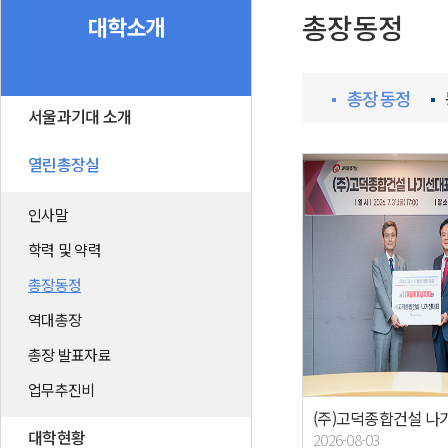
총장동정
대학소개
총장동정
서울과기대 소개
열린총장실
인사말
학력 및 약력
총장동정
역대총장
총장 발표자료
업무추진비
대학현황
2026-08-03