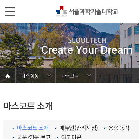
본문내용 바로가기
메인메뉴 바로가기
서브메뉴 바로가기
대학상징
마스코트
서울과기대 소개
학칙 및 규정
캠퍼스 안내
열린총장실
로고 및 UI
대학현황
대학조직
대학상징
마스코트
홍보관
교가
찬가
마스코트 소개
마스코트 소개
매뉴얼(관리지침)
응용 동작
국문/영문 로고
이모티콘