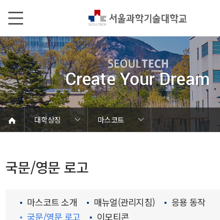
본문내용 바로가기
메인메뉴 바로가기
서브메뉴 바로가기
대학상징
마스코트
서울과기대 소개
학칙 및 규정
캠퍼스 안내
열린총장실
로고 및 UI
대학현황
대학조직
대학상징
마스코트
홍보관
교가
찬가
국문/영문 로고
마스코트 소개
매뉴얼(관리지침)
응용 동작
국문/영문 로고
이모티콘